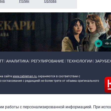
ина
Ролин
Орлова
Щербаль
Леонтьев
ТТ
АНАЛИТИКА
РЕГУЛИРОВАНИЕ
ТЕХНОЛОГИИ
ЗАРУБЕ
 на сайте
www.cableman.ru
, охраняются в соответствии с
 согласования с редакцией не более трети от объема оригинального
ableman.ru
) в отношении обработки персональных данных
гии работы с персонализированной информацией. При испо