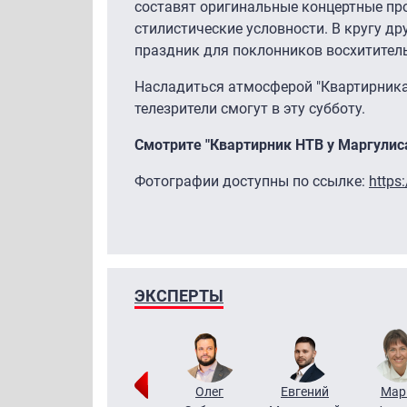
составят оригинальные концертные п
стилистические условности. В кругу д
праздник для поклонников восхитител
Насладиться атмосферой "Квартирника
телезрители смогут в эту субботу.
Смотрите "Квартирник НТВ у Маргулиса"
Фотографии доступны по ссылке:
https
ЭКСПЕРТЫ
Тимур
Григорий
Олег
Евгений
Мар