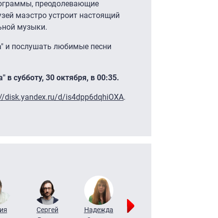
рограммы, преодолевающие
рузей маэстро устроит настоящий
ьной музыки.
" и послушать любимые песни
 в субботу, 30 октября, в 00:35.
://disk.yandex.ru/d/is4dpp6dqhiOXA
.
ия
Сергей
Надежда
Мария
Алексей