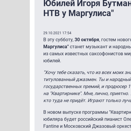
Юбилей Игоря Бутман
НТВ у Маргулиса"
29.10.2021 17:54
В эту субботу,
30 октября
, гостем ново
Маргулиса"
станет музыкант и народны
из самых известных саксофонистов ми
юбилей.
"Хочу тебе сказать, что из всех моих 
титулованный джазмен. Ты и народный 
государственных премий, и продюсер 1
на "Квартирнике". Мне, лично, приятно.
кто туда не придёт. Играют только луч
В новом выпуске программы "Квартирн
юбиляра будет российский пианист Оле
Fantine и Московский Джазовый оркест