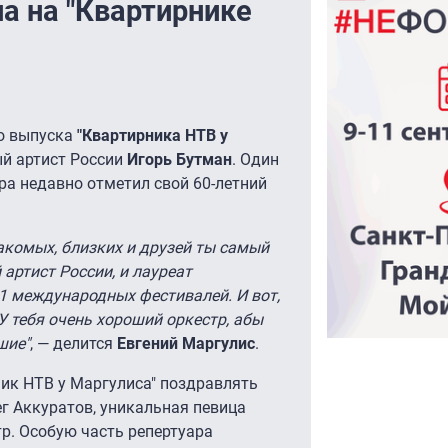
а на "Квартирнике
го выпуска
"Квартирника НТВ у
й артист России
Игорь Бутман
. Один
ра недавно отметил свой 60-летний
знакомых, близких и друзей ты самый
артист России, и лауреат
1 международных фестивалей. И вот,
 У тебя очень хороший оркестр, абы
шие"
, — делится
Евгений Маргулис
.
ик НТВ у Маргулиса" поздравлять
г Аккуратов, уникальная певица
р. Особую часть репертуара