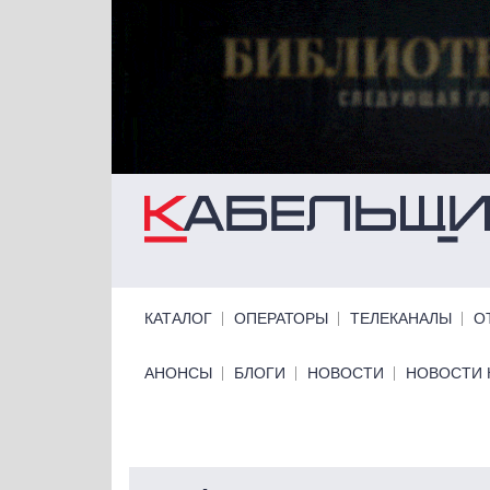
Перейти к основному содержанию
Primary links
КАТАЛОГ
ОПЕРАТОРЫ
ТЕЛЕКАНАЛЫ
О
Primary links bottom
АНОНСЫ
БЛОГИ
НОВОСТИ
НОВОСТИ 