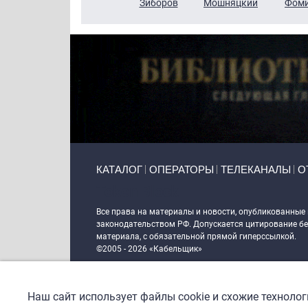
Чудутов
Кузин
Зиборов
Мошняцкий
Фом
Primary links
КАТАЛОГ
ОПЕРАТОРЫ
ТЕЛЕКАНАЛЫ
О
Token Block
Все права на материалы и новости, опубликованные
законодательством РФ. Допускается цитирование без
материала, с обязательной прямой гиперссылкой.
©2005 - 2026 «Кабельщик»
Политика сайта "Кабельщик" (интернет-адреса
www.c
пользователей сети интернет
Наш сайт использует файлы cookie и схожие техноло
DrupalCoder — поддержка сайта c 2017 года