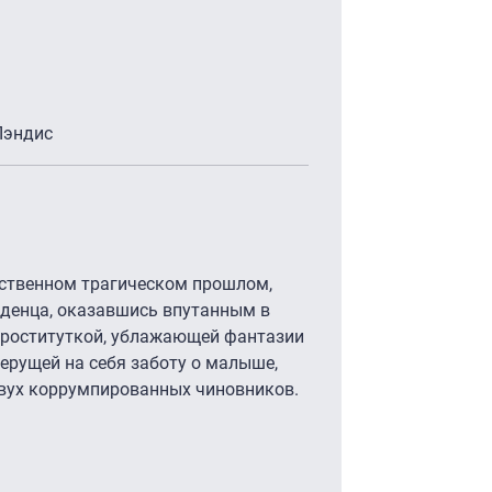
 Лэндис
ственном трагическом прошлом,
аденца, оказавшись впутанным в
 проституткой, ублажающей фантазии
ерущей на себя заботу о малыше,
двух коррумпированных чиновников.