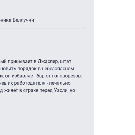
оника Беллуччи
рый прибывает в Джаспер, штат
ановить порядок в небезопасном
ак он избавляет бар от головорезов,
нев их работодателя - печально
д живёт в страхе перед Уэсли, но