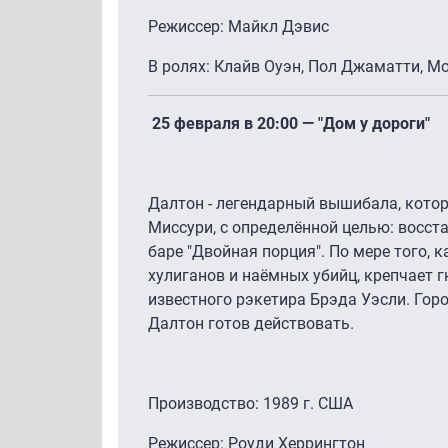
Режиссер: Майкл Дэвис
В ролях: Клайв Оуэн, Пол Джаматти, М
25 февраля в 20:00 — "Дом у дороги"
Далтон - легендарный вышибала, кото
Миссури, с определённой целью: восст
баре "Двойная порция". По мере того, к
хулиганов и наёмных убийц, крепчает г
известного рэкетира Брэда Уэсли. Горо
Далтон готов действовать.
Производство: 1989 г. США
Режиссер: Роуди Херрингтон