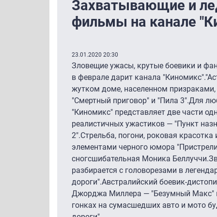
Захватывающие и ле
фильмы на канале "К
23.01.2020 20:30
Зловещие ужасы, крутые боевики и фан
в феврале дарит канала "Киномикс"."А
жутком доме, населенном призраками, 
"Смертный приговор" и "Пила 3".Для л
"Киномикс" представляет две части од
реалистичных ужастиков — "Пункт назн
2".Стрельба, погони, роковая красотка
элементами черного юмора "Пристрели 
сногсшибательная Моника Беллуччи.Зве
разбирается с головорезами в легенда
дороги".Австралийский боевик-дистопи
Джорджа Миллера — "Безумный Макс" 
гонках на сумасшедших авто и мото бу
дороги".