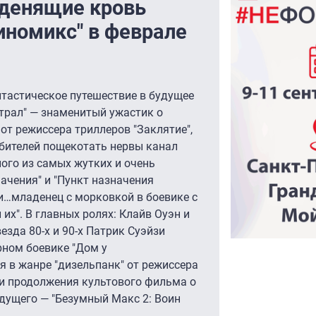
денящие кровь
иномикс" в феврале
тастическое путешествие в будущее
страл" — знаменитый ужастик о
от режиссера триллеров "Заклятие",
юбителей пощекотать нервы канал
ного из самых жутких и очень
ачения" и "Пункт назначения
 и…младенец с морковкой в боевике с
их". В главных ролях: Клайв Оуэн и
зда 80-х и 90-х Патрик Суэйзи
рном боевике "Дом у
я в жанре "дизельпанк" от режиссера
и продолжения культового фильма о
дущего — "Безумный Макс 2: Воин