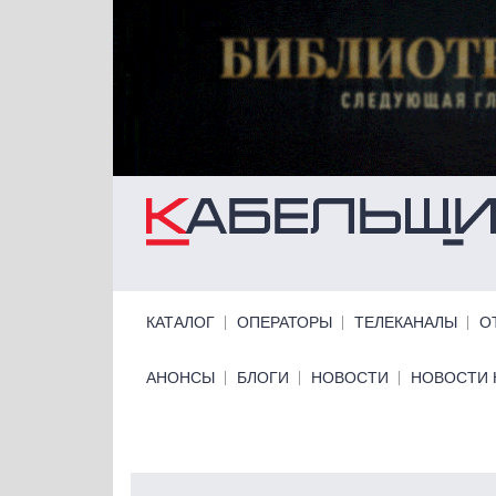
Перейти к основному содержанию
Primary links
КАТАЛОГ
ОПЕРАТОРЫ
ТЕЛЕКАНАЛЫ
О
Primary links bottom
АНОНСЫ
БЛОГИ
НОВОСТИ
НОВОСТИ 