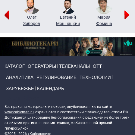
рий
Олег
Евгений
Мария
н
Зиборов
Мошняцкий
Фомина
Primary links
КАТАЛОГ
ОПЕРАТОРЫ
ТЕЛЕКАНАЛЫ
ОТТ
АНАЛИТИКА
РЕГУЛИРОВАНИЕ
ТЕХНОЛОГИИ
ЗАРУБЕЖЬЕ
КАЛЕНДАРЬ
Token Block
Все права на материалы и новости, опубликованные на сайте
www.cableman.ru
, охраняются в соответствии с законодательством РФ.
Допускается цитирование без согласования с редакцией не более трети
от объема оригинального материала, с обязательной прямой
гиперссылкой.
©2005 - 2026 «Кабельщик»