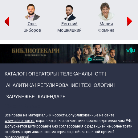
рий
Олег
Евгений
Мария
н
Зиборов
Мошняцкий
Фомина
Primary links
КАТАЛОГ
ОПЕРАТОРЫ
ТЕЛЕКАНАЛЫ
ОТТ
АНАЛИТИКА
РЕГУЛИРОВАНИЕ
ТЕХНОЛОГИИ
ЗАРУБЕЖЬЕ
КАЛЕНДАРЬ
Token Block
Все права на материалы и новости, опубликованные на сайте
www.cableman.ru
, охраняются в соответствии с законодательством РФ.
Допускается цитирование без согласования с редакцией не более трети
от объема оригинального материала, с обязательной прямой
гиперссылкой.