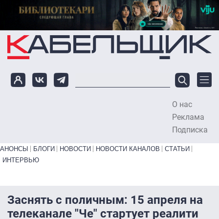
Перейти к основному содержанию
О нас
To
Реклама
Подписка
Primary links bottom
АНОНСЫ
БЛОГИ
НОВОСТИ
НОВОСТИ КАНАЛОВ
СТАТЬИ
ИНТЕРВЬЮ
Заснять с поличным: 15 апреля на
телеканале "Че" стартует реалити