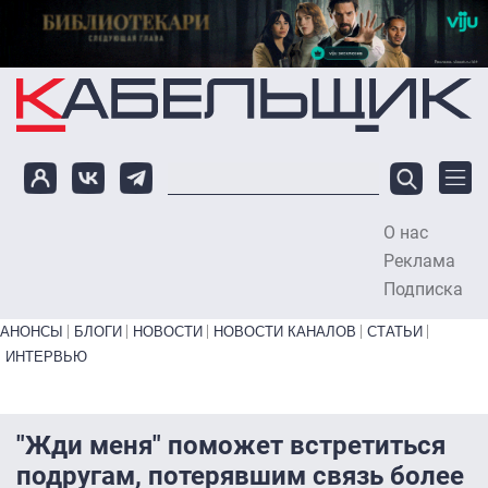
Перейти к основному содержанию
О нас
To
Реклама
Подписка
Primary links bottom
АНОНСЫ
БЛОГИ
НОВОСТИ
НОВОСТИ КАНАЛОВ
СТАТЬИ
ИНТЕРВЬЮ
"Жди меня" поможет встретиться
подругам, потерявшим связь более