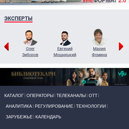
ЭКСПЕРТЫ
рий
Олег
Евгений
Мария
н
Зиборов
Мошняцкий
Фомина
Primary links
КАТАЛОГ
ОПЕРАТОРЫ
ТЕЛЕКАНАЛЫ
ОТТ
АНАЛИТИКА
РЕГУЛИРОВАНИЕ
ТЕХНОЛОГИИ
ЗАРУБЕЖЬЕ
КАЛЕНДАРЬ
Token Block