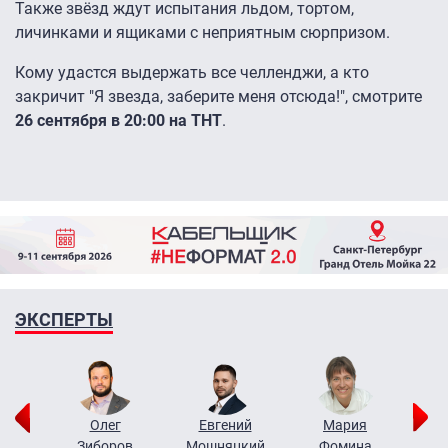
Также звёзд ждут испытания льдом, тортом,
личинками и ящиками с неприятным сюрпризом.
Кому удастся выдержать все челленджи, а кто
закричит "Я звезда, заберите меня отсюда!", смотрите
26 сентября в 20:00 на ТНТ
.
ЭКСПЕРТЫ
рий
Олег
Евгений
Мария
н
Зиборов
Мошняцкий
Фомина