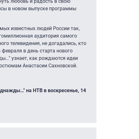
нуть любовь и радость в свою
исы в новом выпуске программы
амых известных людей России так,
огомиллионная аудитория самого
ого телевидения, не догадались, кто
4 февраля в день старта нового
ды…" узнает, как рождаются идеи
костюмам Анастасии Сахновской.
днажды…" на НТВ в воскресенье, 14