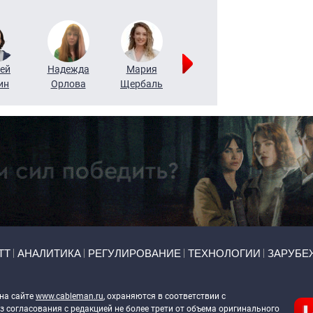
ей
Надежда
Мария
Алексей
Татьяна
ин
Орлова
Щербаль
Леонтьев
Воронова
ТТ
АНАЛИТИКА
РЕГУЛИРОВАНИЕ
ТЕХНОЛОГИИ
ЗАРУБЕ
 на сайте
www.cableman.ru
, охраняются в соответствии с
 согласования с редакцией не более трети от объема оригинального