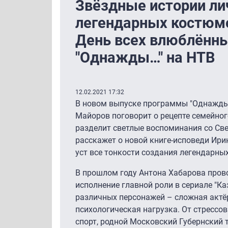
Звёздные истории ли
легендарных костюмо
День всех влюблённы
"Однажды…" на НТВ
12.02.2021 17:32
В новом выпуске программы "Однажды…
Майоров поговорит о рецепте семейног
разделит светлые воспоминания со Све
расскажет о новой книге-исповеди Ири
уст все тонкости создания легендарных
В прошлом году Антона Хабарова прово
исполнение главной роли в сериале "Ка
различных персонажей – сложная актё
психологическая нагрузка. От стрессов
спорт, родной Московский Губернский 