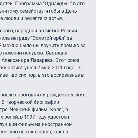
детей. Программа "Однажды…" в это
енитому семейству, чтобы в День
 любви и рецепте счастья.
кого, народная артистка России
ила награду "Золотой орёл" за
й можно было бы вручить премию за
ротяжении полувека Светлана
Александра Лазарева. Этот союз
кий артист ушел 2 мая 2011 года… О
вёт до сих пор, в это воскресенье в
 после новогодних и рождественских
. В творческой биографии
тре. Чешский фильм "Коля", в
 ролей, в 1997 году удостоен
ак лучший фильм на иностранном
всё шло не так гладко, как на