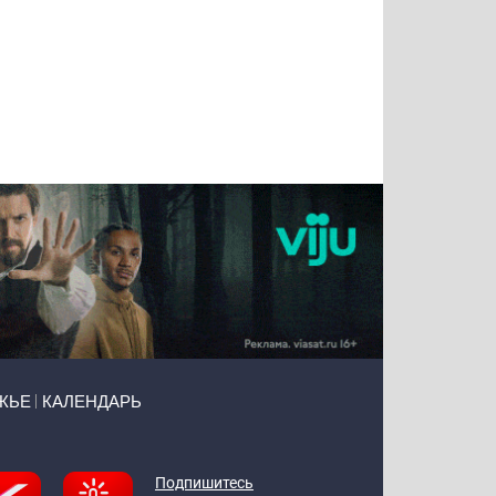
Тимур
Григорий
Виктор
Евгений
Чудутов
Кузин
Бритько
Мошняцкий
ЖЬЕ
КАЛЕНДАРЬ
Подпишитесь