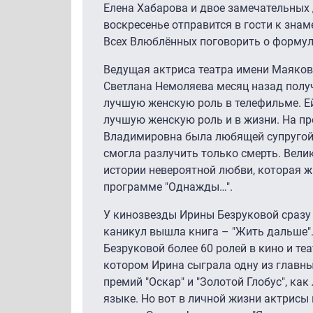
Елена Хабарова и двое замечательных 
воскресенье отправится в гости к знам
Всех Влюблённых поговорить о формуле
Ведущая актриса театра имени Маяковс
Светлана Немоляева месяц назад получ
лучшую женскую роль в телефильме. Е
лучшую женскую роль и в жизни. На п
Владимировна была любящей супругой 
смогла разлучить только смерть. Вели
истории невероятной любви, которая жи
программе "Однажды…".
У кинозвезды Ирины Безруковой сразу
каникул вышла книга – "Жить дальше"
Безруковой более 60 ролей в кино и теа
котором Ирина сыграла одну из главных
премий "Оскар" и "Золотой Глобус", к
языке. Но вот в личной жизни актрисы 