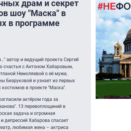
чных драм и секрет
в шоу "Маска" в
х в программе
" автор и ведущий проекта Сергей
о счастья с Антоном Хабаровым,
тланой Немоляевой о её муже,
ны Безруковой и узнает из первых
 костюмов в проекте "Маска".
згласили актёром года за
занова". 13 перевоплощений в
рская задача и огромная
 и депрессий Хабарова спасает
театр, любимая жена – актриса