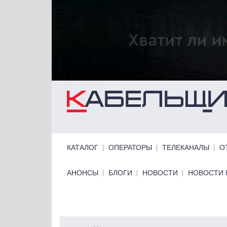
Перейти к основному содержанию
Primary links
КАТАЛОГ
ОПЕРАТОРЫ
ТЕЛЕКАНАЛЫ
О
Primary links bottom
АНОНСЫ
БЛОГИ
НОВОСТИ
НОВОСТИ 