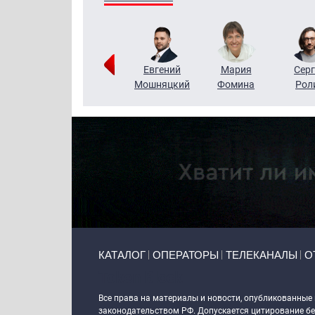
ригорий
Виктор
Евгений
Мария
Серг
Кузин
Бритько
Мошняцкий
Фомина
Рол
Primary links
КАТАЛОГ
ОПЕРАТОРЫ
ТЕЛЕКАНАЛЫ
О
Token Block
Все права на материалы и новости, опубликованные
законодательством РФ. Допускается цитирование без