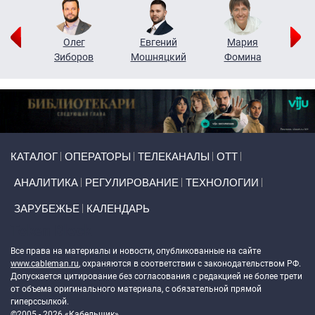
рий
Олег
Евгений
Мария
н
Зиборов
Мошняцкий
Фомина
Primary links
КАТАЛОГ
ОПЕРАТОРЫ
ТЕЛЕКАНАЛЫ
ОТТ
АНАЛИТИКА
РЕГУЛИРОВАНИЕ
ТЕХНОЛОГИИ
ЗАРУБЕЖЬЕ
КАЛЕНДАРЬ
Token Block
Все права на материалы и новости, опубликованные на сайте
www.cableman.ru
, охраняются в соответствии с законодательством РФ.
Допускается цитирование без согласования с редакцией не более трети
от объема оригинального материала, с обязательной прямой
гиперссылкой.
©2005 - 2026 «Кабельщик»