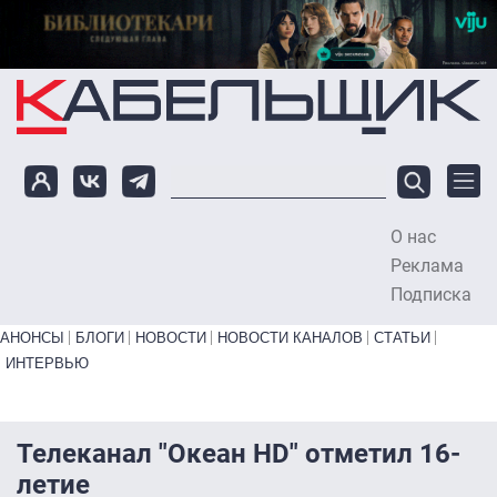
Перейти к основному содержанию
О нас
To
Реклама
Подписка
Primary links bottom
АНОНСЫ
БЛОГИ
НОВОСТИ
НОВОСТИ КАНАЛОВ
СТАТЬИ
ИНТЕРВЬЮ
Телеканал "Океан HD" отметил 16-
летие