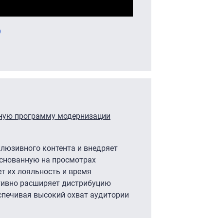
9
сную программу модернизации
люзивного контента и внедряет
основанную на просмотрах
ет их лояльность и время
ктивно расширяет дистрибуцию
спечивая высокий охват аудитории