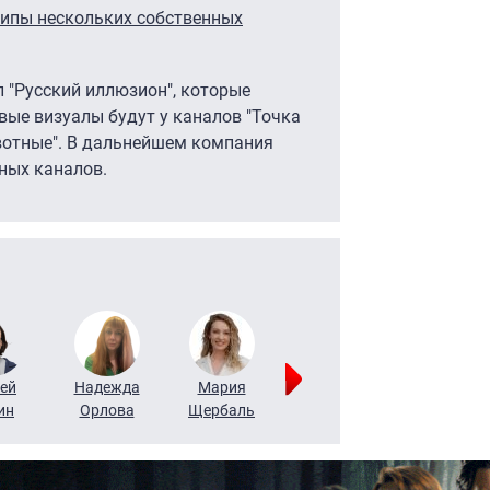
типы нескольких собственных
л "Русский иллюзион", которые
вые визуалы будут у каналов "Точка
вотные". В дальнейшем компания
ных каналов.
ей
Надежда
Мария
Алексей
Татьяна
ин
Орлова
Щербаль
Леонтьев
Воронова