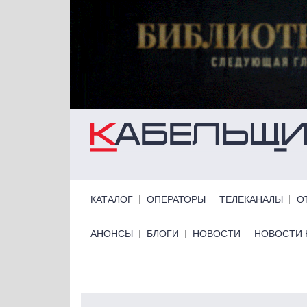
Перейти к основному содержанию
Primary links
КАТАЛОГ
ОПЕРАТОРЫ
ТЕЛЕКАНАЛЫ
О
Primary links bottom
АНОНСЫ
БЛОГИ
НОВОСТИ
НОВОСТИ 