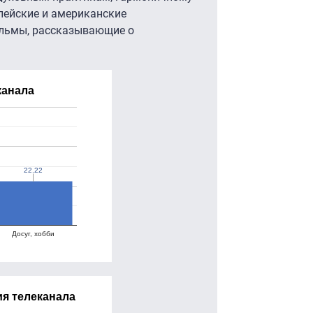
пейские и американские
льмы, рассказывающие о
канала
22.22
22.22
Досуг, хобби
я телеканала