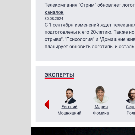
Телекомпания "Стрим" обновляет лого
каналов
30.08.2024
С 1 сентября изменений ждет телекана
подготовлены к его 20-летию. Также но
отрыва", "Психология" и "Домашние жи
планирует обновить логотипы и осталь
ЭКСПЕРТЫ
ригорий
Виктор
Евгений
Мария
Серг
Кузин
Бритько
Мошняцкий
Фомина
Рол