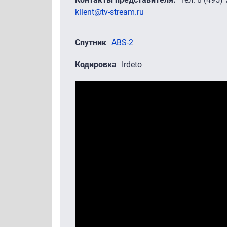
klient@tv-stream.ru
Спутник
ABS-2
Кодировка
Irdeto
Промо-ролики