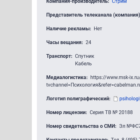
Компания-производитель
Стрим
Представитель телеканала (компания
Наличие рекламы
Нет
Часы вещания
24
Транспорт
Спутник
Кабель
Медиалогистика
https://www.msk-ix.ru
tvchannel=Психология&refer=cabelman.r
Логотип полиграфический
psiholog
Номер лицензии
Серия ТВ № 20188
Номер свидетельства о СМИ
Эл №ФС77
Контакты представителя
Тел. 8 (495)