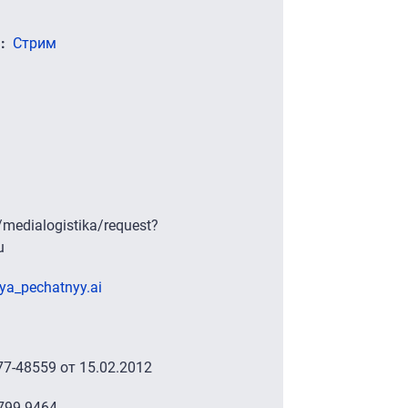
)
Стрим
/medialogistika/request?
u
iya_pechatnyy.ai
-48559 от 15.02.2012
 799 9464