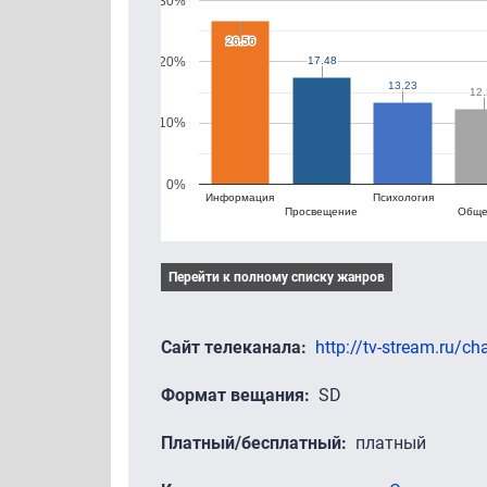
30%
26.56
26.56
17.48
17.48
20%
13.23
13.23
12.
12.
10%
0%
Информация
Психология
Просвещение
Обще
Перейти к полному списку жанров
Сайт телеканала
http://tv-stream.ru/ch
Формат вещания
SD
Платный/бесплатный
платный