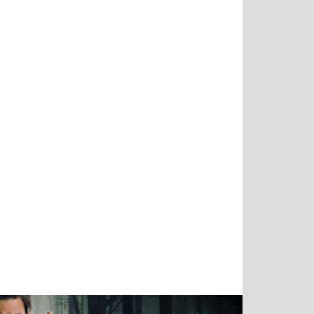
Тимур
Григорий
Виктор
Евгений
Чудутов
Кузин
Бритько
Мошняцкий