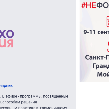
улярные
. В эфире - программы, посвящённые
я, способам решения
 духовным практикам, гармоничному