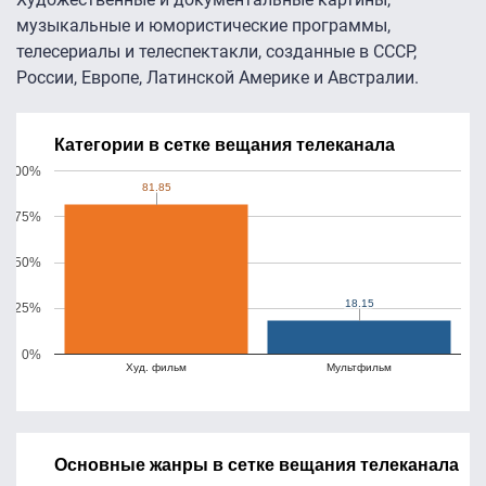
музыкальные и юмористические программы,
телесериалы и телеспектакли, созданные в СССР,
России, Европе, Латинской Америке и Австралии.
Категории в сетке вещания телеканала
100%
81.85
81.85
75%
50%
18.15
18.15
25%
0%
Худ. фильм
Мультфильм
Основные жанры в сетке вещания телеканала