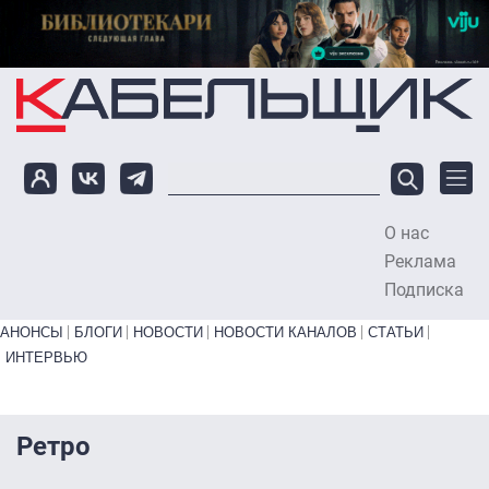
Перейти к основному содержанию
О нас
To
Реклама
Подписка
Primary links bottom
АНОНСЫ
БЛОГИ
НОВОСТИ
НОВОСТИ КАНАЛОВ
СТАТЬИ
ИНТЕРВЬЮ
Ретро