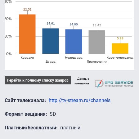
30%
22.51
22.51
20%
14.61
14.61
14.00
14.00
13.42
13.42
10%
5.99
5.99
0%
Комедия
Мелодрама
Короткометражка
Драма
Приключения
Данные
Перейти к полному списку жанров
компании
Сайт телеканала
http://tv-stream.ru/channels
Формат вещания
SD
Платный/бесплатный
платный