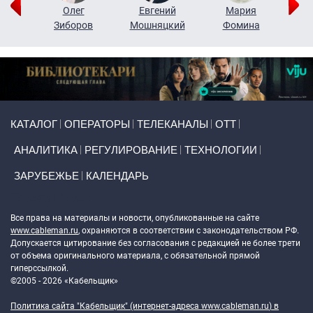
рий
Олег
Евгений
Мария
н
Зиборов
Мошняцкий
Фомина
Primary links
КАТАЛОГ
ОПЕРАТОРЫ
ТЕЛЕКАНАЛЫ
ОТТ
АНАЛИТИКА
РЕГУЛИРОВАНИЕ
ТЕХНОЛОГИИ
ЗАРУБЕЖЬЕ
КАЛЕНДАРЬ
Token Block
Все права на материалы и новости, опубликованные на сайте
www.cableman.ru
, охраняются в соответствии с законодательством РФ.
Допускается цитирование без согласования с редакцией не более трети
от объема оригинального материала, с обязательной прямой
гиперссылкой.
©2005 - 2026 «Кабельщик»
Политика сайта "Кабельщик" (интернет-адреса
www.cableman.ru
) в