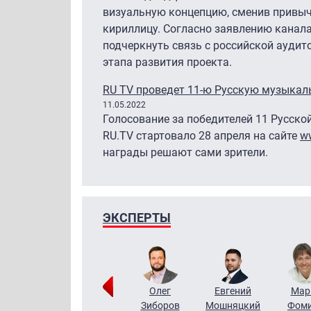
визуальную концепцию, сменив привыч
кириллицу. Согласно заявлению канала
подчеркнуть связь с российской аудит
этапа развития проекта.
RU TV проведет 11-ю Русскую музыка
11.05.2022
Голосование за победителей 11 Русск
RU.TV стартовало 28 апреля на сайте
ww
награды решают сами зрители.
ЭКСПЕРТЫ
Тимур
Григорий
Олег
Евгений
Мар
Чудутов
Кузин
Зиборов
Мошняцкий
Фом