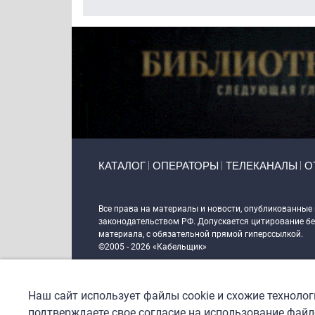
Primary links
КАТАЛОГ
ОПЕРАТОРЫ
ТЕЛЕКАНАЛЫ
О
Token Block
Все права на материалы и новости, опубликованные
законодательством РФ. Допускается цитирование без
материала, с обязательной прямой гиперссылкой.
©2005 - 2026 «Кабельщик»
Политика сайта "Кабельщик" (интернет-адреса
www.c
пользователей сети интернет
Наш сайт использует файлы cookie и схожие техноло
DrupalCoder — поддержка сайта c 2017 года
подтверждаете свое согласие на использование файло