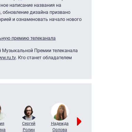
ное написание названия на
, обновление дизайна призвано
орией и ознаменовать начало нового
льную премию телеканала
ой Музыкальной Премии телеканала
w.ru.tv
. Кто станет обладателем
ия
Сергей
Надежда
Мария
Алексей
ина
Ролин
Орлова
Щербаль
Леонтьев