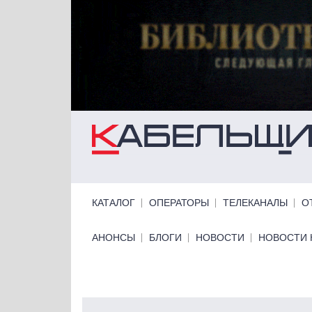
Перейти к основному содержанию
Primary links
КАТАЛОГ
ОПЕРАТОРЫ
ТЕЛЕКАНАЛЫ
О
Primary links bottom
АНОНСЫ
БЛОГИ
НОВОСТИ
НОВОСТИ 