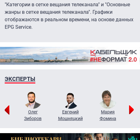
"Категории в сетке вещания телеканала" и "Основные
жанры в сетке вещания телеканала". Графики
отображаются в реальном времени, на основе данных
EPG Service.
ЭКСПЕРТЫ
рий
Олег
Евгений
Мария
н
Зиборов
Мошняцкий
Фомина