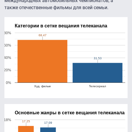
международных автомобильных чемпионатов, а
также отечественные фильмы для всей семьи.
Категории в сетке вещания телеканала
80%
68.47
68.47
60%
40%
31.53
31.53
20%
0%
Худ. фильм
Телесериал
Основные жанры в сетке вещания телеканала
18%
17.25
17.25
17.09
17.09