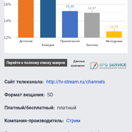
16%
15.20
15.20
14.97
14.97
14%
12.75
12.75
12%
Детектив
Приключения
Мелодрама
Комедия
Триллер
Данные
Перейти к полному списку жанров
компании
Сайт телеканала
http://tv-stream.ru/channels
Формат вещания
SD
Платный/бесплатный
платный
Компания-производитель
Стрим