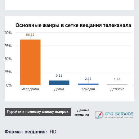
Основные жанры в сетке вещания телеканала
100%
86.72
86.72
75%
50%
25%
9.11
9.11
2.93
2.93
1.24
1.24
0%
Мелодрама
Драма
Комедия
Детектив
Данные
Перейти к полному списку жанров
компании
Формат вещания
HD