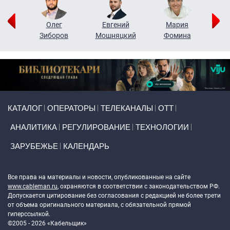
рий
Олег
Евгений
Мария
н
Зиборов
Мошняцкий
Фомина
Primary links
КАТАЛОГ
ОПЕРАТОРЫ
ТЕЛЕКАНАЛЫ
ОТТ
АНАЛИТИКА
РЕГУЛИРОВАНИЕ
ТЕХНОЛОГИИ
ЗАРУБЕЖЬЕ
КАЛЕНДАРЬ
Token Block
Все права на материалы и новости, опубликованные на сайте
www.cableman.ru
, охраняются в соответствии с законодательством РФ.
Допускается цитирование без согласования с редакцией не более трети
от объема оригинального материала, с обязательной прямой
гиперссылкой.
©2005 - 2026 «Кабельщик»