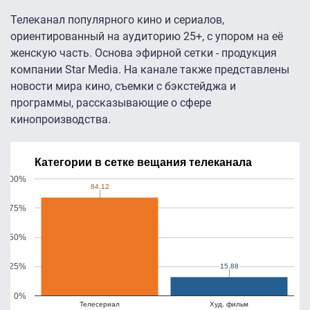
Телеканал популярного кино и сериалов,
ориентированный на аудиторию 25+, с упором на её
женскую часть. Основа эфирной сетки - продукция
компании Star Media. На канале также представлены
новости мира кино, съемки с бэкстейджа и
программы, рассказывающие о сфере
кинопроизводства.
Категории в сетке вещания телеканала
100%
84.12
84.12
75%
50%
25%
15.88
15.88
0%
Телесериал
Худ. фильм