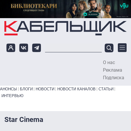
Перейти к основному содержанию
О нас
To
Реклама
Подписка
Primary links bottom
АНОНСЫ
БЛОГИ
НОВОСТИ
НОВОСТИ КАНАЛОВ
СТАТЬИ
ИНТЕРВЬЮ
Star Cinema