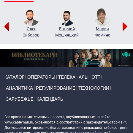
рий
Олег
Евгений
Мария
н
Зиборов
Мошняцкий
Фомина
Primary links
КАТАЛОГ
ОПЕРАТОРЫ
ТЕЛЕКАНАЛЫ
ОТТ
АНАЛИТИКА
РЕГУЛИРОВАНИЕ
ТЕХНОЛОГИИ
ЗАРУБЕЖЬЕ
КАЛЕНДАРЬ
Token Block
Все права на материалы и новости, опубликованные на сайте
www.cableman.ru
, охраняются в соответствии с законодательством РФ.
Допускается цитирование без согласования с редакцией не более трети