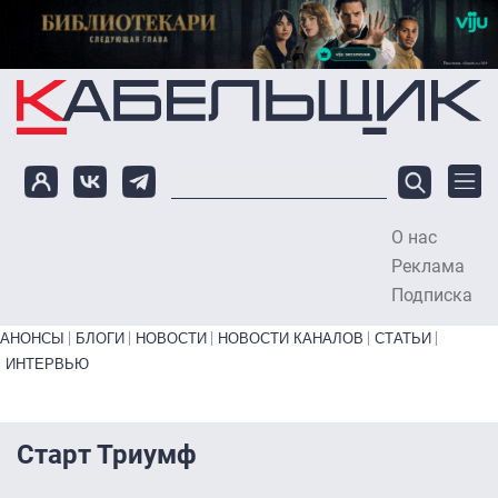
Перейти к основному содержанию
О нас
To
Реклама
Подписка
Primary links bottom
АНОНСЫ
БЛОГИ
НОВОСТИ
НОВОСТИ КАНАЛОВ
СТАТЬИ
ИНТЕРВЬЮ
Старт Триумф