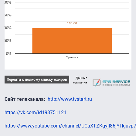
200%
150%
100.00
100.00
100%
50%
0%
Эротика
Данные
Перейти к полному списку жанров
компании
Сайт телеканала
http://www.tvstart.ru
https://vk.com/id193751121
https://www.youtube.com/channel/UCuXTZKgyjI86jYHguvp