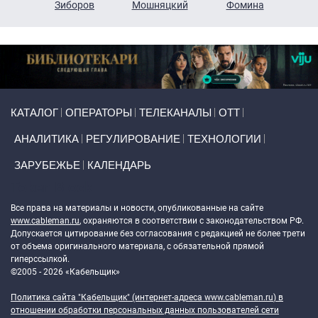
н
Зиборов
Мошняцкий
Фомина
Primary links
КАТАЛОГ
ОПЕРАТОРЫ
ТЕЛЕКАНАЛЫ
ОТТ
АНАЛИТИКА
РЕГУЛИРОВАНИЕ
ТЕХНОЛОГИИ
ЗАРУБЕЖЬЕ
КАЛЕНДАРЬ
Token Block
Все права на материалы и новости, опубликованные на сайте
www.cableman.ru
, охраняются в соответствии с законодательством РФ.
Допускается цитирование без согласования с редакцией не более трети
от объема оригинального материала, с обязательной прямой
гиперссылкой.
©2005 - 2026 «Кабельщик»
Политика сайта "Кабельщик" (интернет-адреса
www.cableman.ru
) в
отношении обработки персональных данных пользователей сети