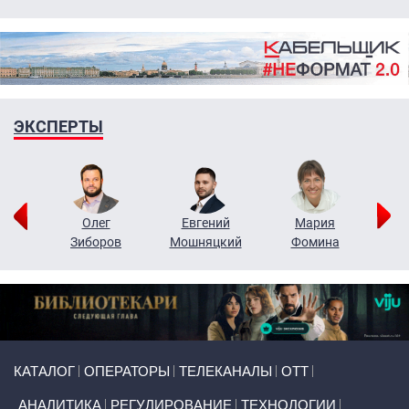
ЭКСПЕРТЫ
рий
Олег
Евгений
Мария
н
Зиборов
Мошняцкий
Фомина
Primary links
КАТАЛОГ
ОПЕРАТОРЫ
ТЕЛЕКАНАЛЫ
ОТТ
АНАЛИТИКА
РЕГУЛИРОВАНИЕ
ТЕХНОЛОГИИ