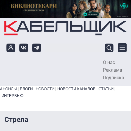
Перейти к основному содержанию
О нас
To
Реклама
Подписка
Primary links bottom
АНОНСЫ
БЛОГИ
НОВОСТИ
НОВОСТИ КАНАЛОВ
СТАТЬИ
ИНТЕРВЬЮ
Стрела