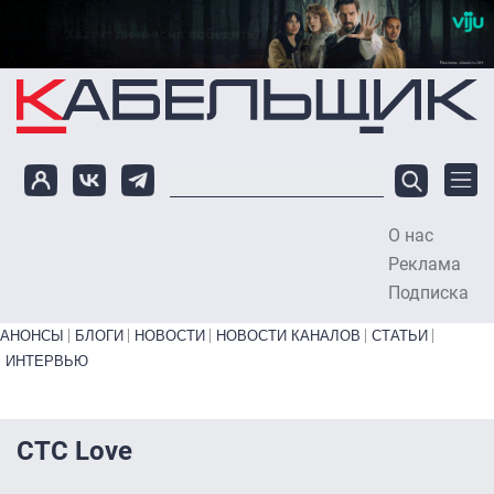
Перейти к основному содержанию
О нас
To
Реклама
Подписка
Primary links bottom
АНОНСЫ
БЛОГИ
НОВОСТИ
НОВОСТИ КАНАЛОВ
СТАТЬИ
ИНТЕРВЬЮ
СТС Love