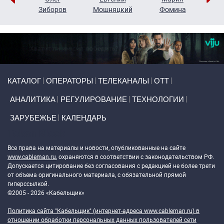
н
Зиборов
Мошняцкий
Фомина
Primary links
КАТАЛОГ
ОПЕРАТОРЫ
ТЕЛЕКАНАЛЫ
ОТТ
АНАЛИТИКА
РЕГУЛИРОВАНИЕ
ТЕХНОЛОГИИ
ЗАРУБЕЖЬЕ
КАЛЕНДАРЬ
Token Block
Все права на материалы и новости, опубликованные на сайте
www.cableman.ru
, охраняются в соответствии с законодательством РФ.
Допускается цитирование без согласования с редакцией не более трети
от объема оригинального материала, с обязательной прямой
гиперссылкой.
©2005 - 2026 «Кабельщик»
Политика сайта "Кабельщик" (интернет-адреса
www.cableman.ru
) в
отношении обработки персональных данных пользователей сети