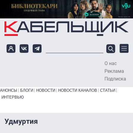
Перейти к основному содержанию
О нас
To
Реклама
Подписка
Primary links bottom
АНОНСЫ
БЛОГИ
НОВОСТИ
НОВОСТИ КАНАЛОВ
СТАТЬИ
ИНТЕРВЬЮ
Удмуртия