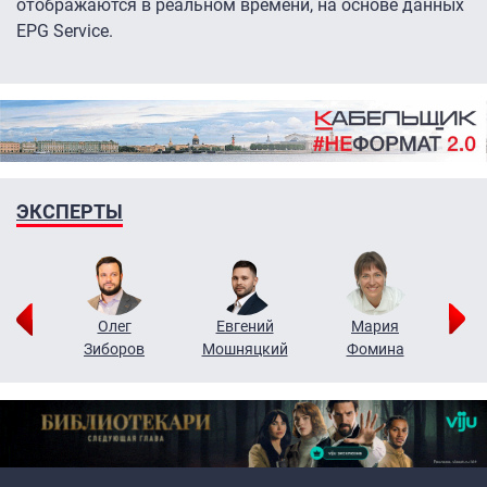
отображаются в реальном времени, на основе данных
EPG Service.
ЭКСПЕРТЫ
рий
Олег
Евгений
Мария
н
Зиборов
Мошняцкий
Фомина