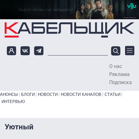
Перейти к основному содержанию
О нас
To
Реклама
Подписка
Primary links bottom
АНОНСЫ
БЛОГИ
НОВОСТИ
НОВОСТИ КАНАЛОВ
СТАТЬИ
ИНТЕРВЬЮ
Уютный