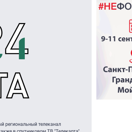
ый региональный телеканал
также в спутниковом ТВ "Телекарта"