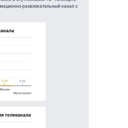
рмационно-развлекательный канал с
канала
0.55
0.55
0.20
0.20
Музыка
Мультсериал
я телеканала