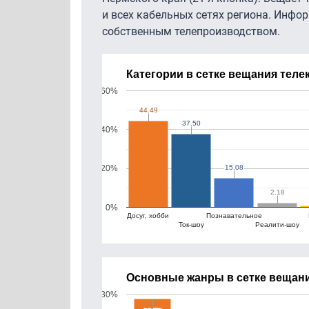
и всех кабельных сетях региона. Инфо
собственным телепроизводством.
Категории в сетке вещания теле
60%
44.49
44.49
37.50
37.50
40%
15.08
15.08
20%
2.18
2.18
0%
Досуг, хобби
Познавательное
Ток-шоу
Реалити-шоу
Основные жанры в сетке вещани
30%