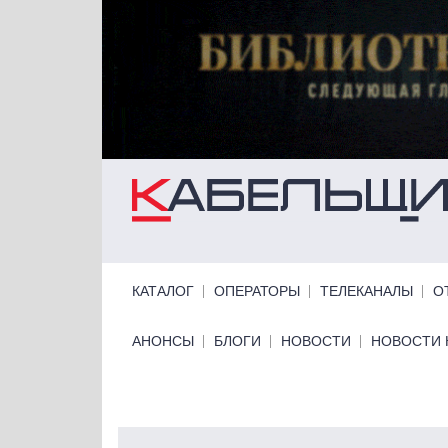
Перейти к основному содержанию
Primary links
КАТАЛОГ
ОПЕРАТОРЫ
ТЕЛЕКАНАЛЫ
О
Primary links bottom
АНОНСЫ
БЛОГИ
НОВОСТИ
НОВОСТИ 