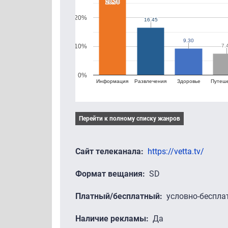
28.78
28.78
20%
16.45
16.45
9.30
9.30
7.
7.
10%
0%
Информация
Развлечения
Здоровье
Путеш
Перейти к полному списку жанров
Сайт телеканала
https://vetta.tv/
Формат вещания
SD
Платный/бесплатный
условно-беспла
Наличие рекламы
Да