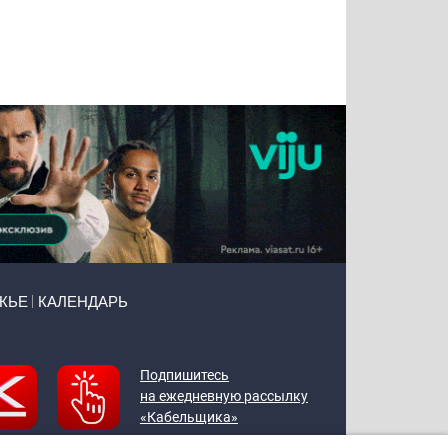
Татьяна
Тимур
Григорий
Олег
Воронова
Чудутов
Кузин
Зиборов
ЖЬЕ
КАЛЕНДАРЬ
Подпишитесь
на ежедневную рассылку
«Кабельщика»