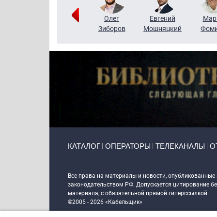
Тимур
Григорий
Олег
Евгений
Мар
Чудутов
Кузин
Зиборов
Мошняцкий
Фом
Primary links
КАТАЛОГ
ОПЕРАТОРЫ
ТЕЛЕКАНАЛЫ
О
Token Block
Все права на материалы и новости, опубликованные
законодательством РФ. Допускается цитирование без
материала, с обязательной прямой гиперссылкой.
©2005 - 2026 «Кабельщик»