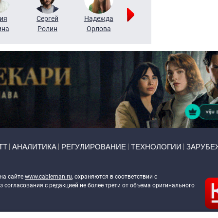
ия
Сергей
Надежда
Мария
Алексей
ина
Ролин
Орлова
Щербаль
Леонтьев
ТТ
АНАЛИТИКА
РЕГУЛИРОВАНИЕ
ТЕХНОЛОГИИ
ЗАРУБЕ
 на сайте
www.cableman.ru
, охраняются в соответствии с
 согласования с редакцией не более трети от объема оригинального