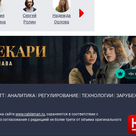
ия
Сергей
Надежда
Мария
Алексей
ина
Ролин
Орлова
Щербаль
Леонтьев
ТТ
АНАЛИТИКА
РЕГУЛИРОВАНИЕ
ТЕХНОЛОГИИ
ЗАРУБЕ
 на сайте
www.cableman.ru
, охраняются в соответствии с
 согласования с редакцией не более трети от объема оригинального