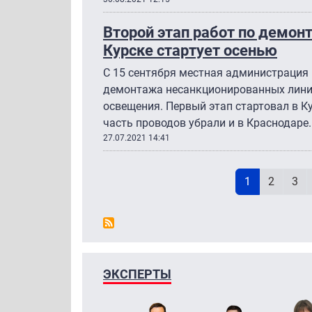
Второй этап работ по демон
Курске стартует осенью
С 15 сентября местная администрация 
демонтажа несанкционированных линий
освещения. Первый этап стартовал в К
часть проводов убрали и в Краснодаре.
27.07.2021 14:41
Н
Текущая стр
Page
Pag
1
2
3
ЭКСПЕРТЫ