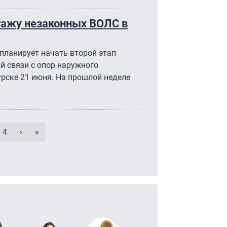
тажу незаконных ВОЛС в
планирует начать второй этап
 связи с опор наружного
урске 21 июня. На прошлой неделе
умерация страниц
аница
e
Page
Следующая страница
Последняя страница
4
›
»