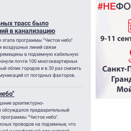
ьных трасс было
ний в канализацию
о этапа программы "Чистое небо"
км воздушных линий связи
еремещены в подземную кабельную
ронули почти 100 многоквартирных
ый облик городов и в 30 раз снизить
муникаций от погодных факторов.
небо"
ание архитектурно-
ом обсуждался предварительный
 программы "Чистое небо".
есных проводов на подземные, что