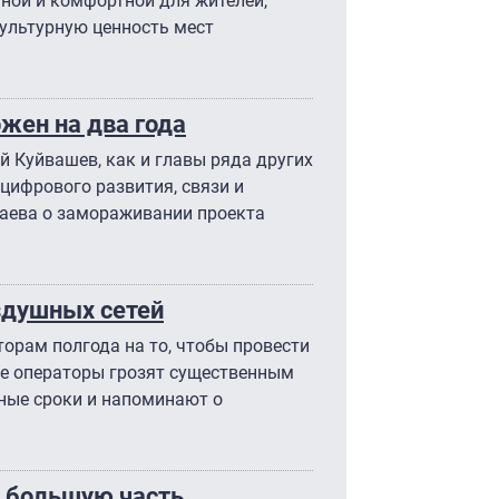
чной и комфортной для жителей,
культурную ценность мест
ожен на два года
й Куйвашев, как и главы ряда других
 цифрового развития, связи и
ева о замораживании проекта
оздушных сетей
орам полгода на то, чтобы провести
е операторы грозят существенным
ные сроки и напоминают о
 большую часть