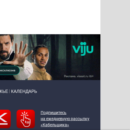
Татьяна
Тимур
Григорий
Олег
Воронова
Чудутов
Кузин
Зиборов
ЖЬЕ
КАЛЕНДАРЬ
Подпишитесь
на ежедневную рассылку
«Кабельщика»