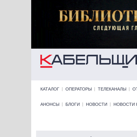
Перейти к основному содержанию
Primary links
КАТАЛОГ
ОПЕРАТОРЫ
ТЕЛЕКАНАЛЫ
О
Primary links bottom
АНОНСЫ
БЛОГИ
НОВОСТИ
НОВОСТИ 