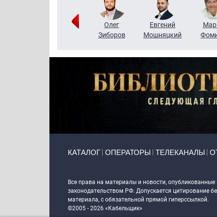
Тимур
Григорий
Олег
Евгений
Мар
Чудутов
Кузин
Зиборов
Мошняцкий
Фом
Primary links
КАТАЛОГ
ОПЕРАТОРЫ
ТЕЛЕКАНАЛЫ
О
Token Block
Все права на материалы и новости, опубликованные
законодательством РФ. Допускается цитирование без
материала, с обязательной прямой гиперссылкой.
©2005 - 2026 «Кабельщик»