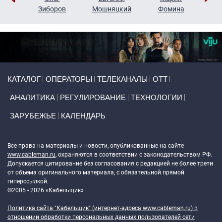
н
Зиборов
Мошняцкий
Фомина
Primary links
КАТАЛОГ
ОПЕРАТОРЫ
ТЕЛЕКАНАЛЫ
ОТТ
АНАЛИТИКА
РЕГУЛИРОВАНИЕ
ТЕХНОЛОГИИ
ЗАРУБЕЖЬЕ
КАЛЕНДАРЬ
Token Block
Все права на материалы и новости, опубликованные на сайте
www.cableman.ru
, охраняются в соответствии с законодательством РФ.
Допускается цитирование без согласования с редакцией не более трети
от объема оригинального материала, с обязательной прямой
гиперссылкой.
©2005 - 2026 «Кабельщик»
Политика сайта "Кабельщик" (интернет-адреса
www.cableman.ru
) в
отношении обработки персональных данных пользователей сети