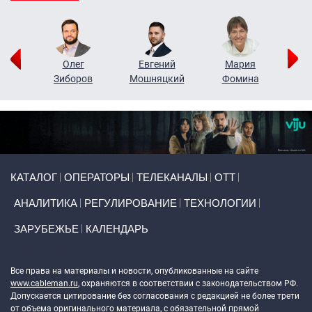
рий
Олег
Евгений
Мария
н
Зиборов
Мошняцкий
Фомина
Primary links
КАТАЛОГ
ОПЕРАТОРЫ
ТЕЛЕКАНАЛЫ
ОТТ
АНАЛИТИКА
РЕГУЛИРОВАНИЕ
ТЕХНОЛОГИИ
ЗАРУБЕЖЬЕ
КАЛЕНДАРЬ
Token Block
Все права на материалы и новости, опубликованные на сайте
www.cableman.ru
, охраняются в соответствии с законодательством РФ.
Допускается цитирование без согласования с редакцией не более трети
от объема оригинального материала, с обязательной прямой