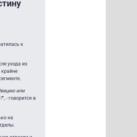
стину
ратилась к
ле ухода из
о крайне
сегменте.
Швецию или
?
", - говорится в
ько на
отделы.