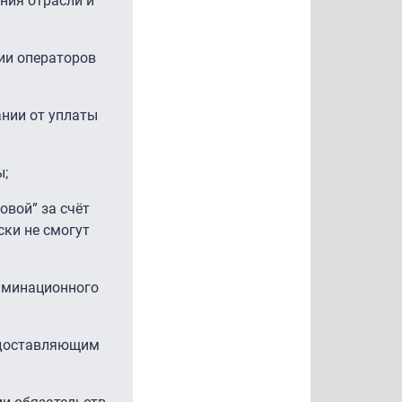
ния отрасли и
ии операторов
ании от уплаты
ы;
овой” за счёт
ски не смогут
риминационного
редоставляющим