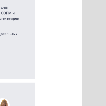
 счёт
и СОРМ и
омпенсацию
дательных