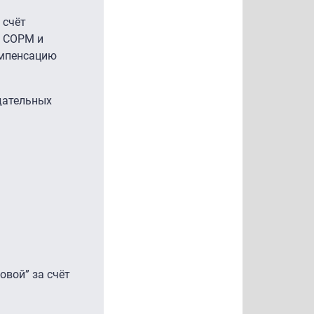
 счёт
и СОРМ и
омпенсацию
дательных
овой” за счёт