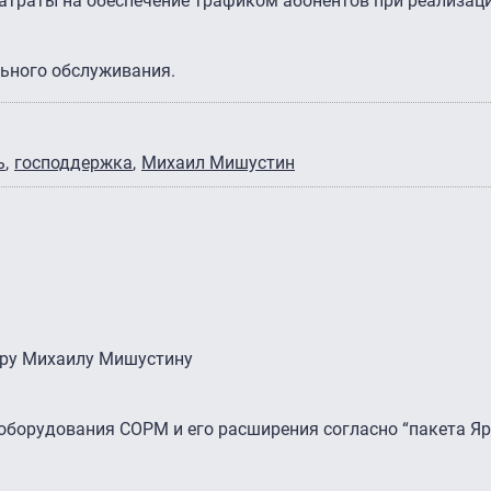
атраты на обеспечение трафиком абонентов при реализац
льного обслуживания.
ь
господдержка
Михаил Мишустин
тру Михаилу Мишустину
оборудования СОРМ и его расширения согласно “пакета Яр