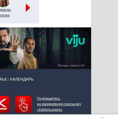
дежда
Мария
Алексей
рлова
Щербаль
Леонтьев
ЖЬЕ
КАЛЕНДАРЬ
Подпишитесь
на ежедневную рассылку
«Кабельщика»