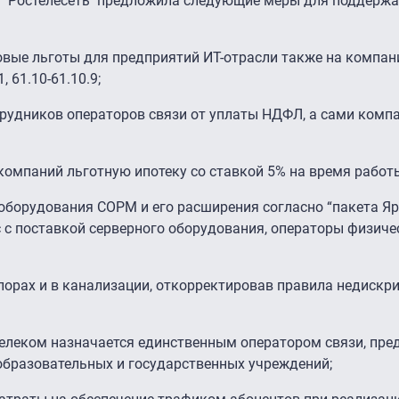
и "Ростелесеть" предложила следующие меры для поддержа
вые льготы для предприятий ИТ-отрасли также на компан
 61.10-61.10.9;
рудников операторов связи от уплаты НДФЛ, а сами комп
омпаний льготную ипотеку со ставкой 5% на время работ
борудования СОРМ и его расширения согласно “пакета Яр
 с поставкой серверного оборудования, операторы физиче
порах и в канализации, откорректировав правила недиск
телеком назначается единственным оператором связи, п
, образовательных и государственных учреждений;