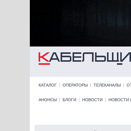
Перейти к основному содержанию
Primary links
КАТАЛОГ
ОПЕРАТОРЫ
ТЕЛЕКАНАЛЫ
О
Primary links bottom
АНОНСЫ
БЛОГИ
НОВОСТИ
НОВОСТИ 