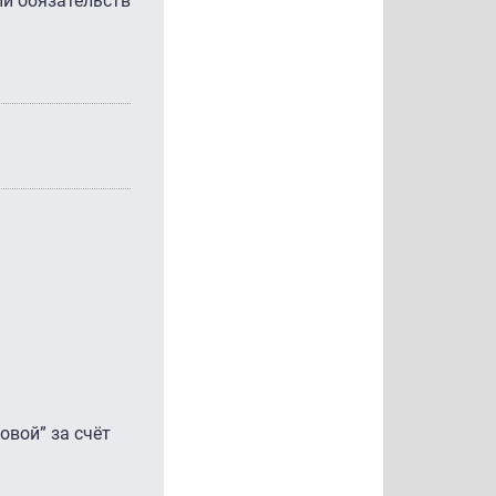
ии обязательств
овой” за счёт