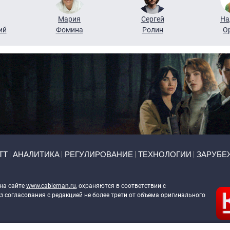
Мария
Сергей
На
ий
Фомина
Ролин
О
ТТ
АНАЛИТИКА
РЕГУЛИРОВАНИЕ
ТЕХНОЛОГИИ
ЗАРУБЕ
 на сайте
www.cableman.ru
, охраняются в соответствии с
 согласования с редакцией не более трети от объема оригинального