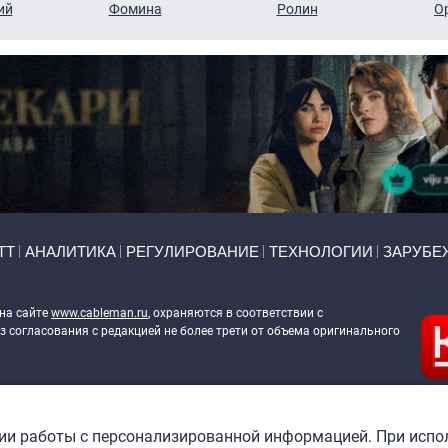
ий
Фомина
Ролин
О
ТТ
АНАЛИТИКА
РЕГУЛИРОВАНИЕ
ТЕХНОЛОГИИ
ЗАРУБЕ
 на сайте
www.cableman.ru
, охраняются в соответствии с
 согласования с редакцией не более трети от объема оригинального
ableman.ru
) в отношении обработки персональных данных
гии работы с персонализированной информацией. При испо