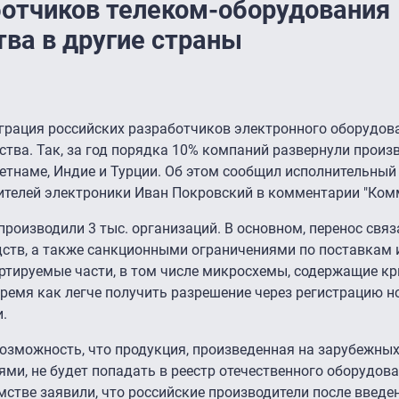
отчиков телеком-оборудования
тва в другие страны
рация российских разработчиков электронного оборудов
тва. Так, за год порядка 10% компаний развернули произ
Вьетнаме, Индие и Турции. Об этом сообщил исполнительный
ителей электроники Иван Покровский в комментарии "Ком
производили 3 тыс. организаций. В основном, перенос связ
дств, а также санкционными ограничениями по поставкам
ортируемые части, в том числе микросхемы, содержащие к
время как легче получить разрешение через регистрацию 
.
возможность, что продукция, произведенная на зарубежны
ми, не будет попадать в реестр отечественного оборудов
мстве заявили, что российские производители после введе