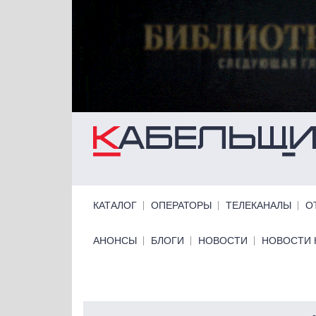
Перейти к основному содержанию
Primary links
КАТАЛОГ
ОПЕРАТОРЫ
ТЕЛЕКАНАЛЫ
О
Primary links bottom
АНОНСЫ
БЛОГИ
НОВОСТИ
НОВОСТИ 