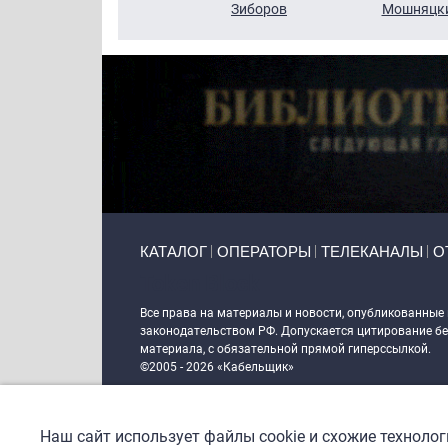
Кузин
Зиборов
Мошняцк
Primary links
КАТАЛОГ
ОПЕРАТОРЫ
ТЕЛЕКАНАЛЫ
О
Token Block
Все права на материалы и новости, опубликованные
законодательством РФ. Допускается цитирование без
материала, с обязательной прямой гиперссылкой.
©2005 - 2026 «Кабельщик»
Политика сайта "Кабельщик" (интернет-адреса
www.c
пользователей сети интернет
Наш сайт использует файлы cookie и схожие техноло
DrupalCoder — поддержка сайта c 2017 года