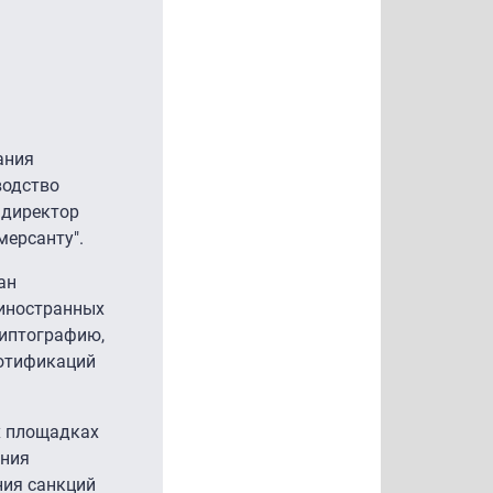
ания
водство
 директор
мерсанту".
ан
 иностранных
риптографию,
нотификаций
х площадках
ания
ния санкций