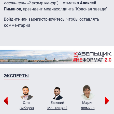
посвященный этому жанру"
, — отметил
Алексей
Пиманов
, президент медиахолдинга "Красная звезда".
Войдите
или
зарегистрируйтесь
, чтобы оставлять
комментарии
ЭКСПЕРТЫ
рий
Олег
Евгений
Мария
н
Зиборов
Мошняцкий
Фомина