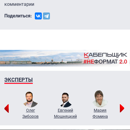
комментарии
Поделиться:
ЭКСПЕРТЫ
рий
Олег
Евгений
Мария
н
Зиборов
Мошняцкий
Фомина