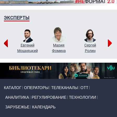
ЭКСПЕРТЫ
ор
Евгений
Мария
Сергей
Н
ко
Мошняцкий
Фомина
Ролин
Primary links
КАТАЛОГ
ОПЕРАТОРЫ
ТЕЛЕКАНАЛЫ
ОТТ
АНАЛИТИКА
РЕГУЛИРОВАНИЕ
ТЕХНОЛОГИИ
ЗАРУБЕЖЬЕ
КАЛЕНДАРЬ
Token Block