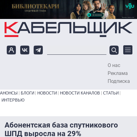
Перейти к основному содержанию
О нас
To
Реклама
Подписка
Primary links bottom
АНОНСЫ
БЛОГИ
НОВОСТИ
НОВОСТИ КАНАЛОВ
СТАТЬИ
ИНТЕРВЬЮ
Абонентская база спутникового
ШПД выросла на 29%