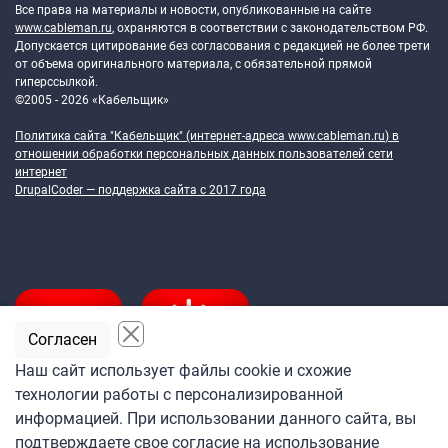
Все права на материалы и новости, опубликованные на сайте
www.cableman.ru
, охраняются в соответствии с законодательством РФ.
Допускается цитирование без согласования с редакцией не более трети
от объема оригинального материала, с обязательной прямой
гиперссылкой.
©2005 - 2026 «Кабельщик»
Политика сайта "Кабельщик" (интернет-адреса
www.cableman.ru
) в
отношении обработки персональных данных пользователей сети
интернет
DrupalCoder — поддержка сайта c 2017 года
Согласен
Наш сайт использует файлы cookie и схожие
технологии работы с персонализированной
Подпишитесь
информацией. При использовании данного сайта, вы
на ежедневную рассылку
подтверждаете свое согласие на использование