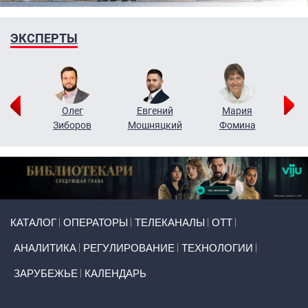
ЭКСПЕРТЫ
рий
Олег
Евгений
Мария
н
Зиборов
Мошняцкий
Фомина
Primary links
КАТАЛОГ
ОПЕРАТОРЫ
ТЕЛЕКАНАЛЫ
ОТТ
АНАЛИТИКА
РЕГУЛИРОВАНИЕ
ТЕХНОЛОГИИ
ЗАРУБЕЖЬЕ
КАЛЕНДАРЬ
Token Block