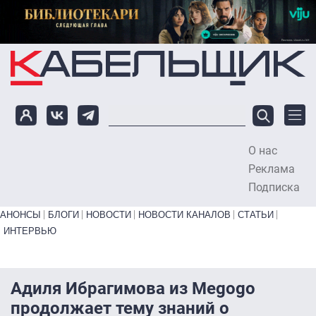
Перейти к основному содержанию
О нас
To
Реклама
Подписка
Primary links bottom
АНОНСЫ
БЛОГИ
НОВОСТИ
НОВОСТИ КАНАЛОВ
СТАТЬИ
ИНТЕРВЬЮ
Адиля Ибрагимова из Megogo
продолжает тему знаний о