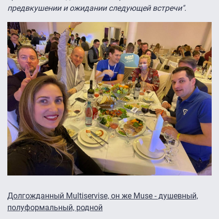
предвкушении и ожидании следующей встречи".
Долгожданный Multiservise, он же Muse - душевный,
полуформальный, родной