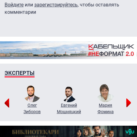
Войдите
или
зарегистрируйтесь
, чтобы оставлять
комментарии
ЭКСПЕРТЫ
рий
Олег
Евгений
Мария
н
Зиборов
Мошняцкий
Фомина