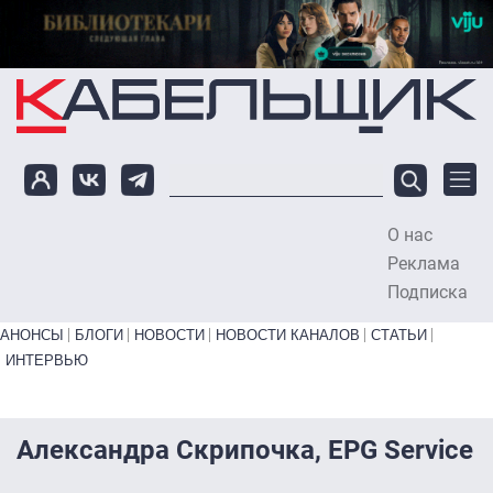
Перейти к основному содержанию
О нас
To
Реклама
Подписка
Primary links bottom
АНОНСЫ
БЛОГИ
НОВОСТИ
НОВОСТИ КАНАЛОВ
СТАТЬИ
ИНТЕРВЬЮ
Александра Скрипочка, EPG Service