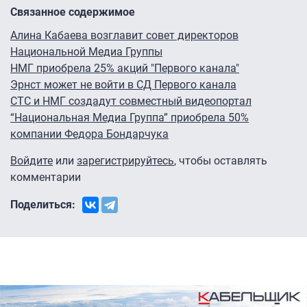
Связанное содержимое
Алина Кабаева возглавит совет директоров
Национальной Медиа Группы
НМГ приобрела 25% акций "Первого канала"
Эрнст может не войти в СД Первого канала
СТС и НМГ создадут совместный видеопортал
“Национальная Медиа Группа” приобрела 50%
компании Федора Бондарчука
Войдите
или
зарегистрируйтесь
, чтобы оставлять
комментарии
Поделиться: