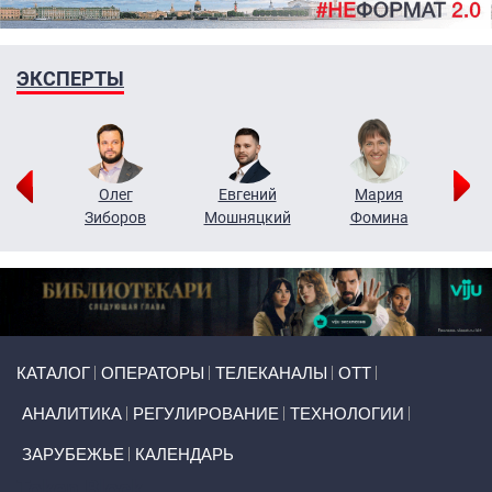
ЭКСПЕРТЫ
рий
Олег
Евгений
Мария
н
Зиборов
Мошняцкий
Фомина
Primary links
КАТАЛОГ
ОПЕРАТОРЫ
ТЕЛЕКАНАЛЫ
ОТТ
АНАЛИТИКА
РЕГУЛИРОВАНИЕ
ТЕХНОЛОГИИ
ЗАРУБЕЖЬЕ
КАЛЕНДАРЬ
Token Block