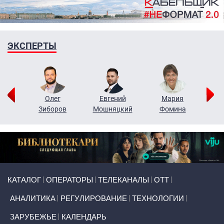
ЭКСПЕРТЫ
рий
Олег
Евгений
Мария
н
Зиборов
Мошняцкий
Фомина
Primary links
КАТАЛОГ
ОПЕРАТОРЫ
ТЕЛЕКАНАЛЫ
ОТТ
АНАЛИТИКА
РЕГУЛИРОВАНИЕ
ТЕХНОЛОГИИ
ЗАРУБЕЖЬЕ
КАЛЕНДАРЬ