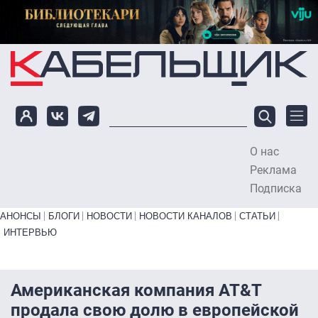
Перейти к основному содержанию
О нас
To
Реклама
Подписка
Primary links bottom
АНОНСЫ
БЛОГИ
НОВОСТИ
НОВОСТИ КАНАЛОВ
СТАТЬИ
ИНТЕРВЬЮ
Американская компания AT&T
продала свою долю в европейской