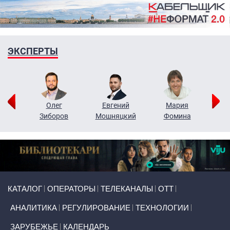
ЭКСПЕРТЫ
рий
Олег
Евгений
Мария
н
Зиборов
Мошняцкий
Фомина
Primary links
КАТАЛОГ
ОПЕРАТОРЫ
ТЕЛЕКАНАЛЫ
ОТТ
АНАЛИТИКА
РЕГУЛИРОВАНИЕ
ТЕХНОЛОГИИ
ЗАРУБЕЖЬЕ
КАЛЕНДАРЬ