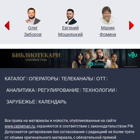
рий
Олег
Евгений
Мария
н
Зиборов
Мошняцкий
Фомина
Primary links
КАТАЛОГ
ОПЕРАТОРЫ
ТЕЛЕКАНАЛЫ
ОТТ
АНАЛИТИКА
РЕГУЛИРОВАНИЕ
ТЕХНОЛОГИИ
ЗАРУБЕЖЬЕ
КАЛЕНДАРЬ
Token Block
Все права на материалы и новости, опубликованные на сайте
www.cableman.ru
, охраняются в соответствии с законодательством РФ.
Допускается цитирование без согласования с редакцией не более трети
от объема оригинального материала, с обязательной прямой