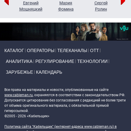
ор
Евгений
Мария
Сергей
Н
ко
Мошняцкий
Фомина
Ролин
Primary links
КАТАЛОГ
ОПЕРАТОРЫ
ТЕЛЕКАНАЛЫ
ОТТ
АНАЛИТИКА
РЕГУЛИРОВАНИЕ
ТЕХНОЛОГИИ
ЗАРУБЕЖЬЕ
КАЛЕНДАРЬ
Token Block
Все права на материалы и новости, опубликованные на сайте
www.cableman.ru
, охраняются в соответствии с законодательством РФ.
Допускается цитирование без согласования с редакцией не более трети
от объема оригинального материала, с обязательной прямой
гиперссылкой.
©2005 - 2026 «Кабельщик»
Политика сайта "Кабельщик" (интернет-адреса
www.cableman.ru
) в