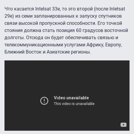
Что касается Intelsat 33e, то это второй (после Inletsat
29e) из семи запланированных к запуску спутников
связи высокой пропускной способности. Его точкой
стояния должна стать позиция 60 градусов восточной
долготы. Отсюда он будет обеспечивать связью и
телекоммуникационными услугами Африку, Европу,
Ближний Восток и Азиатские регионы.