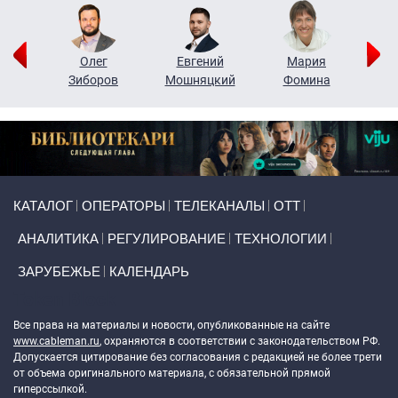
рий
Олег
Евгений
Мария
н
Зиборов
Мошняцкий
Фомина
Primary links
КАТАЛОГ
ОПЕРАТОРЫ
ТЕЛЕКАНАЛЫ
ОТТ
АНАЛИТИКА
РЕГУЛИРОВАНИЕ
ТЕХНОЛОГИИ
ЗАРУБЕЖЬЕ
КАЛЕНДАРЬ
Token Block
Все права на материалы и новости, опубликованные на сайте
www.cableman.ru
, охраняются в соответствии с законодательством РФ.
Допускается цитирование без согласования с редакцией не более трети
от объема оригинального материала, с обязательной прямой
гиперссылкой.