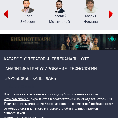
рий
Олег
Евгений
Мария
н
Зиборов
Мошняцкий
Фомина
Primary links
КАТАЛОГ
ОПЕРАТОРЫ
ТЕЛЕКАНАЛЫ
ОТТ
АНАЛИТИКА
РЕГУЛИРОВАНИЕ
ТЕХНОЛОГИИ
ЗАРУБЕЖЬЕ
КАЛЕНДАРЬ
Token Block
Все права на материалы и новости, опубликованные на сайте
www.cableman.ru
, охраняются в соответствии с законодательством РФ.
Допускается цитирование без согласования с редакцией не более трети
от объема оригинального материала, с обязательной прямой
гиперссылкой.