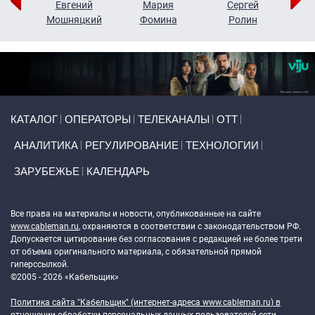
ор
Евгений
Мария
Сергей
Н
ко
Мошняцкий
Фомина
Ролин
Primary links
КАТАЛОГ
ОПЕРАТОРЫ
ТЕЛЕКАНАЛЫ
ОТТ
АНАЛИТИКА
РЕГУЛИРОВАНИЕ
ТЕХНОЛОГИИ
ЗАРУБЕЖЬЕ
КАЛЕНДАРЬ
Token Block
Все права на материалы и новости, опубликованные на сайте
www.cableman.ru
, охраняются в соответствии с законодательством РФ.
Допускается цитирование без согласования с редакцией не более трети
от объема оригинального материала, с обязательной прямой
гиперссылкой.
©2005 - 2026 «Кабельщик»
Политика сайта "Кабельщик" (интернет-адреса
www.cableman.ru
) в