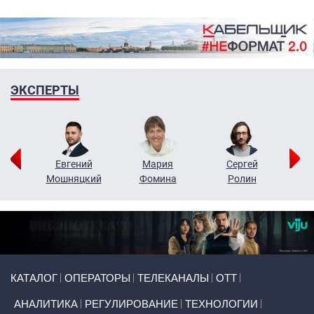
ЭКСПЕРТЫ
ор
Евгений
Мария
Сергей
Н
ко
Мошняцкий
Фомина
Ролин
Primary links
КАТАЛОГ
ОПЕРАТОРЫ
ТЕЛЕКАНАЛЫ
ОТТ
АНАЛИТИКА
РЕГУЛИРОВАНИЕ
ТЕХНОЛОГИИ