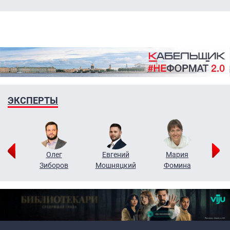
ЭКСПЕРТЫ
рий
Олег
Евгений
Мария
н
Зиборов
Мошняцкий
Фомина