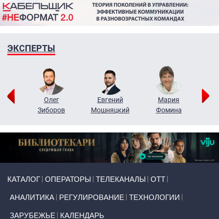
ЭКСПЕРТЫ
рий
Олег
Евгений
Мария
н
Зиборов
Мошняцкий
Фомина
Primary links
КАТАЛОГ
ОПЕРАТОРЫ
ТЕЛЕКАНАЛЫ
ОТТ
АНАЛИТИКА
РЕГУЛИРОВАНИЕ
ТЕХНОЛОГИИ
ЗАРУБЕЖЬЕ
КАЛЕНДАРЬ