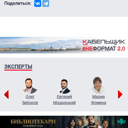
Поделиться:
ЭКСПЕРТЫ
рий
Олег
Евгений
Мария
н
Зиборов
Мошняцкий
Фомина