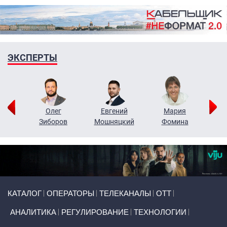
ЭКСПЕРТЫ
рий
Олег
Евгений
Мария
н
Зиборов
Мошняцкий
Фомина
Primary links
КАТАЛОГ
ОПЕРАТОРЫ
ТЕЛЕКАНАЛЫ
ОТТ
АНАЛИТИКА
РЕГУЛИРОВАНИЕ
ТЕХНОЛОГИИ