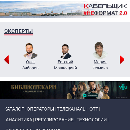
ЭКСПЕРТЫ
рий
Олег
Евгений
Мария
н
Зиборов
Мошняцкий
Фомина
Primary links
КАТАЛОГ
ОПЕРАТОРЫ
ТЕЛЕКАНАЛЫ
ОТТ
АНАЛИТИКА
РЕГУЛИРОВАНИЕ
ТЕХНОЛОГИИ