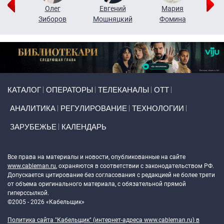
рий
Олег
Евгений
Мария
н
Зиборов
Мошняцкий
Фомина
Primary links
КАТАЛОГ
ОПЕРАТОРЫ
ТЕЛЕКАНАЛЫ
ОТТ
АНАЛИТИКА
РЕГУЛИРОВАНИЕ
ТЕХНОЛОГИИ
ЗАРУБЕЖЬЕ
КАЛЕНДАРЬ
Token Block
Все права на материалы и новости, опубликованные на сайте
www.cableman.ru
, охраняются в соответствии с законодательством РФ.
Допускается цитирование без согласования с редакцией не более трети
от объема оригинального материала, с обязательной прямой
гиперссылкой.
©2005 - 2026 «Кабельщик»
Политика сайта "Кабельщик" (интернет-адреса
www.cableman.ru
) в