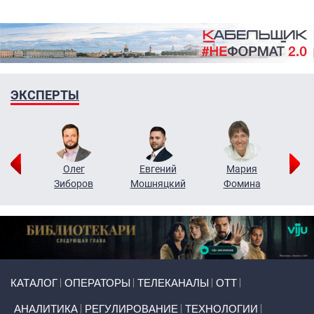
ЭКСПЕРТЫ
рий
Олег
Евгений
Мария
н
Зиборов
Мошняцкий
Фомина
Primary links
КАТАЛОГ
ОПЕРАТОРЫ
ТЕЛЕКАНАЛЫ
ОТТ
АНАЛИТИКА
РЕГУЛИРОВАНИЕ
ТЕХНОЛОГИИ