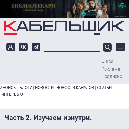
Перейти к основному содержанию
О нас
To
Реклама
Подписка
Primary links bottom
АНОНСЫ
БЛОГИ
НОВОСТИ
НОВОСТИ КАНАЛОВ
СТАТЬИ
ИНТЕРВЬЮ
Часть 2. Изучаем изнутри.