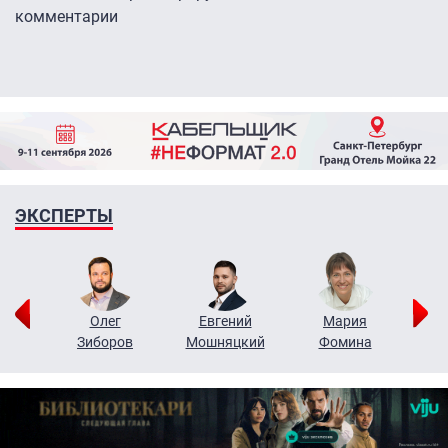
комментарии
ЭКСПЕРТЫ
рий
Олег
Евгений
Мария
н
Зиборов
Мошняцкий
Фомина