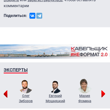
комментарии
Поделиться:
ЭКСПЕРТЫ
рий
Олег
Евгений
Мария
н
Зиборов
Мошняцкий
Фомина